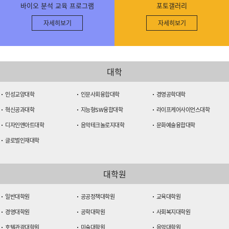
수
바이오 분석 교육 프로그램
포토갤러리
원
대
자세히보기
자세히보기
학
교
전
경
대학
을
소
인성교양대학
인문사회융합대학
경영공학대학
개
합
혁신공과대학
지능형SW융합대학
라이프케어사이언스대학
니
디자인앤아트대학
음악테크놀로지대학
문화예술융합대학
다.
ACE
글로벌인재대학
교
육
대학원
관
및
중
일반대학원
공공정책대학원
교육대학원
앙
경영대학원
공학대학원
사회복지대학원
도
서
호텔관광대학원
미술대학원
음악대학원