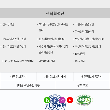
및
미
술
산학협력단
대
학
산학협력단
3차원대형부품융합계측지원
그린카시험연구원
쪽
센터
기능성바이오센터
을
바
뷰티사이언스연구센터
신소재융합기기분석센터
반도체기술혁신센터(SeTIC)
라
중소기업산학협력센터
화성시 어린이·사회복지급식
화성시육아종합지원센터
본
관리지원센터
겨
DFC센터
울
U-City 보안감시기술혁신센터
VR/AR/MR센터
Wise센터
전
경.
풋
대학정보공시
개인정보처리방침
개인정보제공공시
살
장,
이메일무단수집거부
정보보호
ICT
대
학,
대