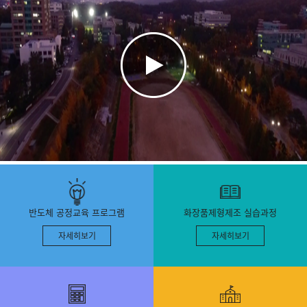
영
상
설
반도체 공정교육 프로그램
화장품제형제조 실습과정
명
자세히보기
자세히보기
아
름
다
운