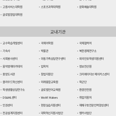
관,
고용서비스대학원
스포츠과학대학원
문화예술대학원
중
글로벌창업대학원
앙
도
서
교내기관
관
및
ICT
교수학습개발센터
국제어학원
국제협력처
대
기숙사
박물관
북한경제연구소
학,
대
사회봉사센터
아동가족상담연구센터
외국인유학생지원센터
연
음악영재아카데미
입학처
정보전산원
못
중앙도서관
창업지원단
크리에이티브 메이커스센터
상
공
클라우드혁신센터
미래융합교육원
학군단
에
학생생활상담연구소
글로벌언어교육원
환경안전원
서
ACE
DS&ML센터
WoW! Makers
취업지원처
교
인권센터
현장실습지원센터
재해구호전문인력양성센터
육
관
전공설계지원센터
대학혁신지원사업단
앵커사업단