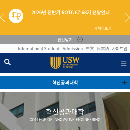
2026년 전반기 ROTC 67⋅68기 선발안내
자세히보기
팝업닫기
中文
日本語
International Students Admission
사이트맵
혁신공과대학
혁신공과대학
COLLEGE OF INNOVATIVE ENGINEERING